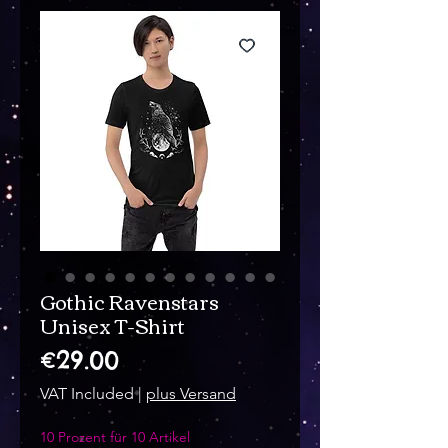
Gothic Ravenstars
Unisex T-Shirt
Price
€29.00
VAT Included
|
plus Versand
10 Prozent für 10 Artikel