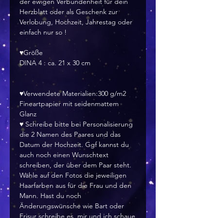
der ewigen Verbundenheit für dein
Herzblatt oder als Geschenk zur
Verlobung, Hochzeit, Jahrestag oder
einfach nur so !
♥Größe
DINA 4 : ca. 21 x 30 cm
♥Verwendete Materialien:300 g/m2
Fineartpapier mit seidenmattem
Glanz
♥ Schreibe bitte bei Personalisierung
die 2 Namen des Paares und das
Datum der Hochzeit. Ggf kannst du
auch noch einen Wunschtext
schreiben, der über dem Paar steht.
Wähle auf den Fotos die jeweiligen
Haarfarben aus für die Frau und den
Mann. Hast du noch
Änderungswünsche wie Bart oder
Frisur schreibe es mir und ich schaue