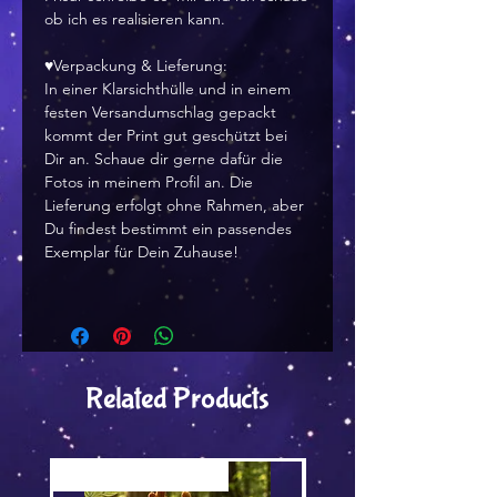
ob ich es realisieren kann.
♥Verpackung & Lieferung:
In einer Klarsichthülle und in einem
festen Versandumschlag gepackt
kommt der Print gut geschützt bei
Dir an. Schaue dir gerne dafür die
Fotos in meinem Profil an. Die
Lieferung erfolgt ohne Rahmen, aber
Du findest bestimmt ein passendes
Exemplar für Dein Zuhause!
Related Products
Versand by Tiny Tami
Versand by DruckGuru