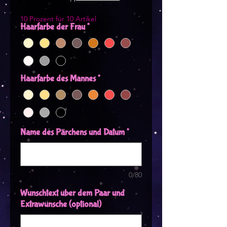
10 Prozent für 10 Artikel
Haarfarbe der Frau
*
Haarfarbe des Mannes
*
Name des Pärchens und Datum
*
0/80
Wunschtext über dem Paar und
Extrawünsche (optional)