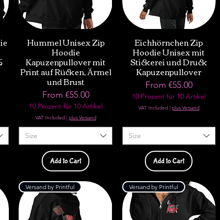
ie
Hummel Unisex Zip
Eichhörnchen Zip
Hoodie
Hoodie Unisex mit
5
Kapuzenpullover mit
Stickerei und Druck
Print auf Rücken, Ärmel
Kapuzenpullover
und Brust
Sale Price
From
€55.00
Sale Price
From
€55.00
10 Prozent für 10 Artikel
10 Prozent für 10 Artikel
VAT Included
|
plus Versand
VAT Included
|
plus Versand
Size
Size
Add to Cart
Add to Cart
Versand by Printful
Versand by Printful