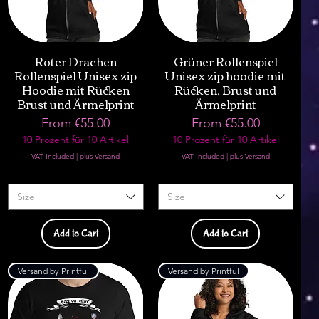
Roter Drachen
Grüner Rollenspiel
Rollenspiel Unisex zip
Unisex zip hoodie mit
Hoodie mit Rücken
Rücken, Brust und
Brust und Ärmelprint
Ärmelprint
Sale Price
Sale Price
From
€55.00
From
€55.00
10 Prozent für 10 Artikel
10 Prozent für 10 Artikel
VAT Included
|
plus Versand
VAT Included
|
plus Versand
Size
Size
Add to Cart
Add to Cart
Versand by Printful
Versand by Printful