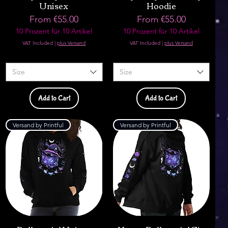
Unisex
Hoodie
Sale Price
Sale Price
From
€55.00
From
€55.00
10 Prozent für 10 Artikel
10 Prozent für 10 Artikel
VAT Included
|
plus Versand
VAT Included
|
plus Versand
Size
Size
Add to Cart
Add to Cart
Versand by Printful
Versand by Printful