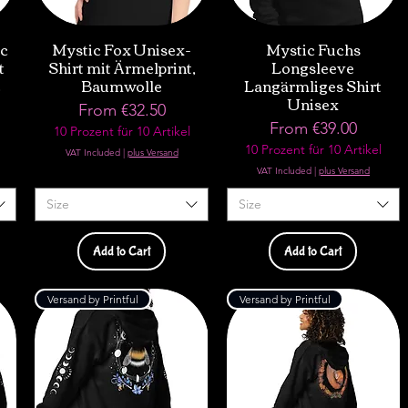
ic
Mystic Fox Unisex-
Mystic Fuchs
t
Shirt mit Ärmelprint,
Longsleeve
z
Baumwolle
Langärmliges Shirt
Unisex
Sale Price
From
€32.50
Sale Price
From
€39.00
10 Prozent für 10 Artikel
10 Prozent für 10 Artikel
VAT Included
|
plus Versand
VAT Included
|
plus Versand
Size
Size
Add to Cart
Add to Cart
Versand by Printful
Versand by Printful