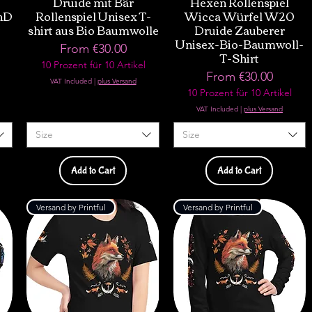
Druide mit Bär
Hexen Rollenspiel
nD
Rollenspiel Unisex T-
Wicca Würfel W20
t
shirt aus Bio Baumwolle
Druide Zauberer
Unisex-Bio-Baumwoll-
Sale Price
From
€30.00
T-Shirt
10 Prozent für 10 Artikel
Sale Price
From
€30.00
VAT Included
|
plus Versand
10 Prozent für 10 Artikel
VAT Included
|
plus Versand
Size
Size
Add to Cart
Add to Cart
Versand by Printful
Versand by Printful