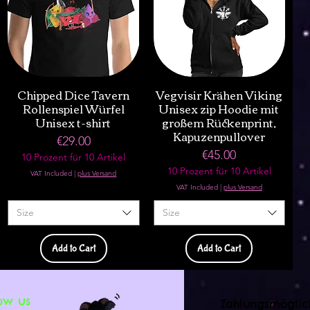
Chipped Dice Tavern
Vegvisir Krähen Viking
Rollenspiel Würfel
Unisex zip Hoodie mit
Unisex t-shirt
großem Rückenprint,
Kapuzenpullover
Price
€29.00
Price
€45.00
10 Prozent für 10 Artikel
10 Prozent für 10 Artikel
VAT Included
|
plus Versand
VAT Included
|
plus Versand
Size
Size
Add to Cart
Add to Cart
ow us
Zahlungsmöglic