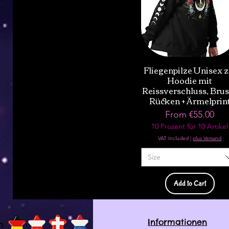
Fliegenpilze Unisex z
Hoodie mit
Reissverschluss, Brus
Rücken + Ärmelprin
Sale Price
From
€55.00
10 Prozent für 10 Artikel
VAT Included
|
plus Versand
Size
Add to Cart
Informationen
h