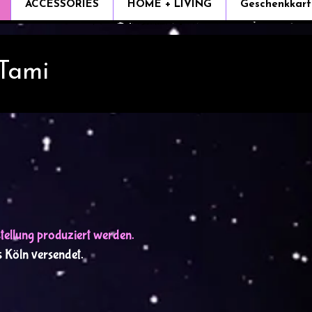
ACCESSORIES
HOME + LIVING
Geschenkkart
 Tami
stellung produziert werden.
s Köln versendet.