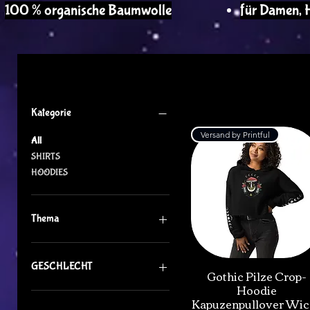
100 % organische Baumwolle
für Damen, 
Filter by
Kategorie
Versand by Printful
All
SHIRTS
HOODIES
Thema
Thema Gothic
Thema Viking
GESCHLECHT
Gothic Pilze Crop-
Thema Zuckersüss
Hoodie
Thema Fantasy & Mystik
Damen
Kapuzenpullover Wic