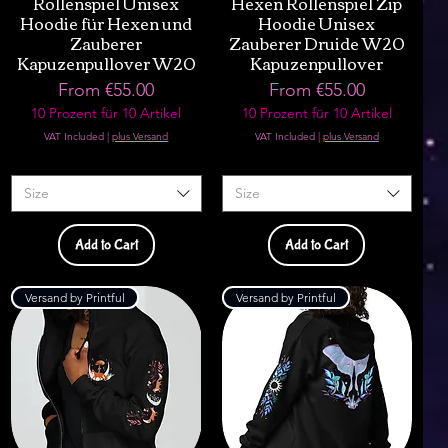
Rollenspiel Unisex
Hexen Rollenspiel Zip
Hoodie für Hexen und
Hoodie Unisex
Zauberer
Zauberer Druide W20
Kapuzenpullover W20
Kapuzenpullover
Sale Price
Sale Price
From
€55.00
From
€55.00
10 Prozent für 10 Artikel
10 Prozent für 10 Artikel
VAT Included
|
plus Versand
VAT Included
|
plus Versand
Size
Size
Add to Cart
Add to Cart
Versand by Printful
Versand by Printful