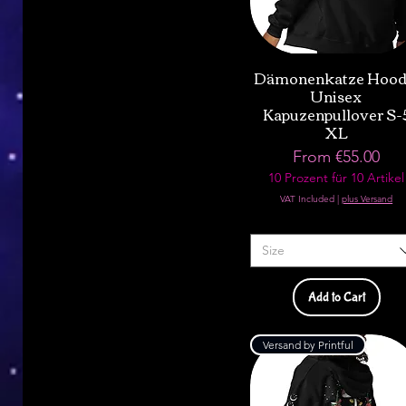
Dämonenkatze Hood
Unisex
Kapuzenpullover S-
XL
Sale Price
From
€55.00
10 Prozent für 10 Artikel
VAT Included
|
plus Versand
Size
Add to Cart
Versand by Printful