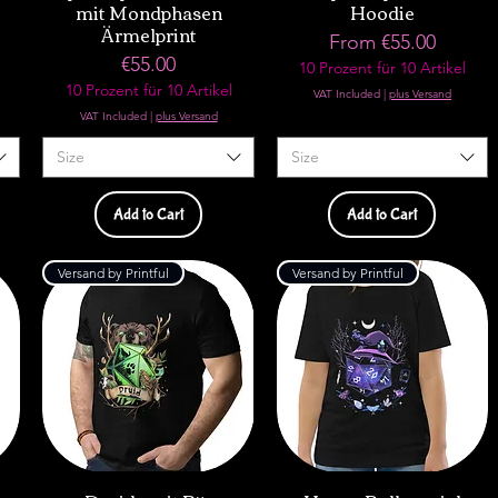
mit Mondphasen
Hoodie
Ärmelprint
Sale Price
From
€55.00
Price
€55.00
10 Prozent für 10 Artikel
10 Prozent für 10 Artikel
VAT Included
|
plus Versand
VAT Included
|
plus Versand
Size
Size
Add to Cart
Add to Cart
Versand by Printful
Versand by Printful