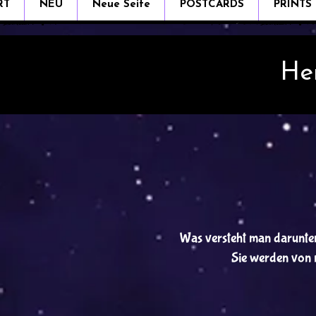
RT
NEU
Neue Seite
POSTCARDS
PRINTS
He
Was versteht man darunter
Sie werden von m