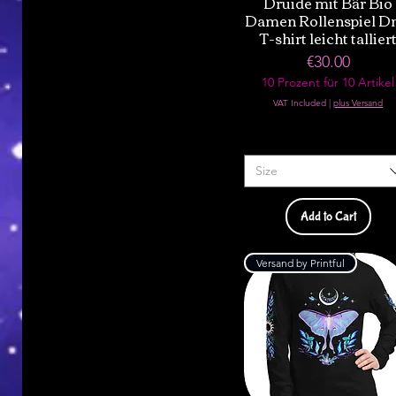
Druide mit Bär Bio
Damen Rollenspiel D
T-shirt leicht tallier
Price
€30.00
10 Prozent für 10 Artikel
VAT Included
|
plus Versand
Size
Add to Cart
Versand by Printful