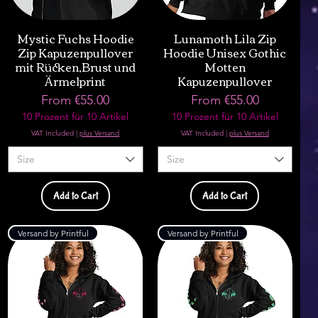
Mystic Fuchs Hoodie
Lunamoth Lila Zip
Zip Kapuzenpullover
Hoodie Unisex Gothic
mit Rücken,Brust und
Motten
Ärmelprint
Kapuzenpullover
Sale Price
Sale Price
From
€55.00
From
€55.00
10 Prozent für 10 Artikel
10 Prozent für 10 Artikel
VAT Included
|
plus Versand
VAT Included
|
plus Versand
Size
Size
Add to Cart
Add to Cart
Versand by Printful
Versand by Printful