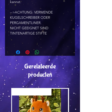
kannst.
-->ACHTUNG: VERWENDE
KUGELSCHREIBER ODER
PERGAMENTLINER.
NICHT GEEIGNET SIND
TINTENARTIGE STIFTE
Gerelateerde
producten
Versand by Tiny Tami
Versand by DruckGuru