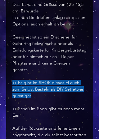
Das Ei hat eine Grösse von 12 x 15,5
cm. Es würde
in einen B6 Briefumschlag reinpassen.
Optional auch erhältlich bei mir.
Geeignet ist so ein Drachenei für
Geburtsglückwünsche oder als
Einladungskarte für Kindergeburtstag
oder für einfach nur so ! Deiner
Phantasie sind keine Grenzen
gesetzt.
🥚 Es gibt im SHOP dieses Ei auch
zum Selbst Basteln als DIY Set etwas
günstiger
🥚 Schau im Shop gibt es noch mehr
Eier !
Auf der Rückseite sind feine Linien
angebracht, die du selbst beschriften