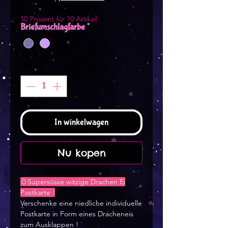
10 Prozent für 10 Artikel
Briefumschlagfarbe
*
Aantal
*
In winkelwagen
Nu kopen
🥚Supersüsse witzige Drachen Ei
Postkarte !
Verschenke eine niedliche individuelle
Postkarte in Form eines Dracheneis
zum Ausklappen !