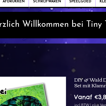
AFDRUKKEN
SCHRIJFWAREN
SPEELGOED
KL
rzlich Willkommen bei Tiny
DIY 🌿 Wald 
Set mit Klam
Vanaf
€3,
incl.BTW
|
plus Ve