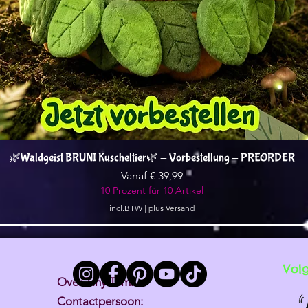
Snel overzicht
🌿Waldgeist BRUNI Kuscheltier🌿 - Vorbestellung - PREORDER
Verkoopprijs
Vanaf
€ 39,99
10 Prozent für 10 Artikel
incl.BTW
|
plus Versand
Vol
Over Tiny Tami
Contactpersoon: