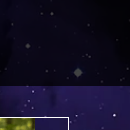
Versand by DruckGuru