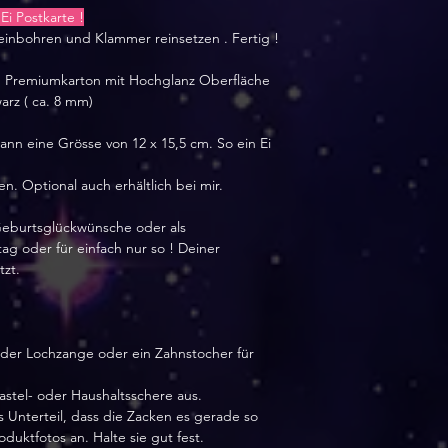
Ei Postkarte !
einbohren und Klammer reinsetzen . Fertig !
em Premiumkarton mit Hochglanz Oberfläche
arz ( ca. 8 mm)
ann eine Grösse von 12 x 15,5 cm. So ein Ei
n. Optional auch erhältlich bei mir.
 Geburtsglückwünsche oder als
ag oder für einfach nur so ! Deiner
tzt.
der Lochzange oder ein Zahnstocher für
Bastel- oder Haushaltsschere aus.
s Unterteil, dass die Zacken es gerade so
duktfotos an. Halte sie gut fest.