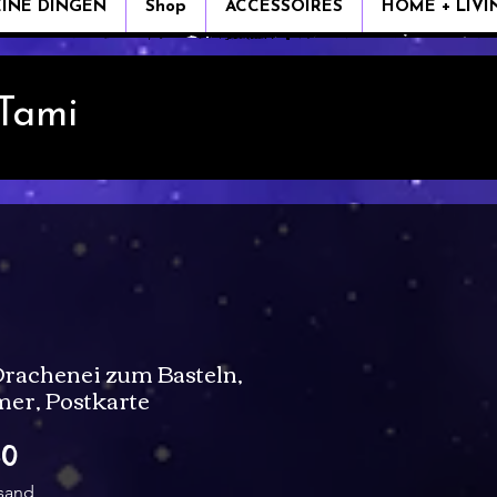
EINE DINGEN
Shop
ACCESSOIRES
HOME + LIVI
 Tami
Drachenei zum Basteln,
mer, Postkarte
Verkoopprijs
80
rsand