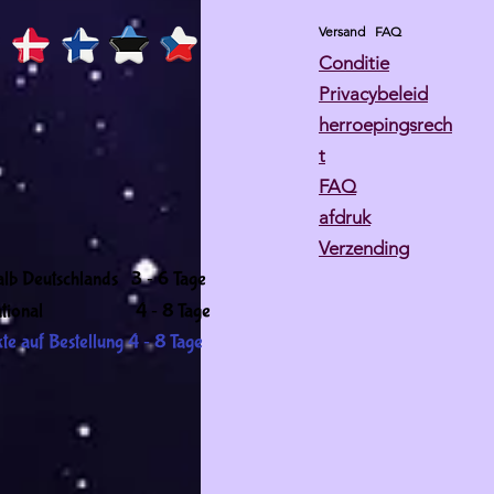
Versand
FAQ
Conditie
Privacybeleid
herroepingsrech
t
FAQ
afdruk
Verzending
-
alb Deutschlands 3
6 Tage
-
ernational 4
8 Tage
-
te auf Bestellung 4
8 Tage