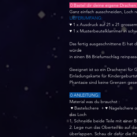
🥚Bastel dir deine eigene Drachen 
Ganz einfach ausschneiden, Loch r
LIEFERUMFANG:
♥ 1 x Ausdruck auf 21 x 21 gross
♥ 1 x Musterbeutelklammer in schw
Das fertig ausgeschnittene Ei hat d
würde
in einen B6 Briefumschlag reinpasse
Geeignet ist so ein Drachenei für
Einladungskarte für Kindergeburtst
Phantasie sind keine Grenzen gese
🥚ANLEITUNG:
Material was du brauchst :
♥ Bastelschere + ♥ Nagelschere o
das Loch
1. Schneide beide Teile mit einer 
2. Lege nun das Oberteil so auf da
überlappen. Schau dir dafür die Pro